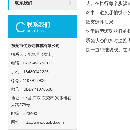
联系我们
式。在执行每个步骤
对中，避免哪怕微小
C
致灾难性后果。
联系我们
ontact us
对于微型滚珠丝杆的
系统状态的实时监控
东莞市优必达机械有限公司
是一道思维防线。在
联系人：李经理（女士）
电话：0769-84574003
手机：13480042226
Q Q：1102913900
微信：UBD771970538
地址：中国 广东 东莞市 寮步镇石
大路279号
邮编：523400
网址：
http://www.dgubd.com