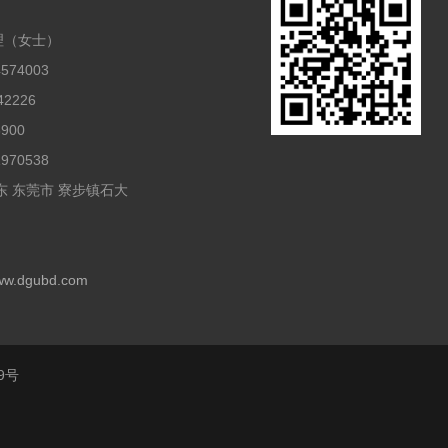
理（女士）
574003
2226
900
970538
东 东莞市 寮步镇石大
www.dgubd.com
9号