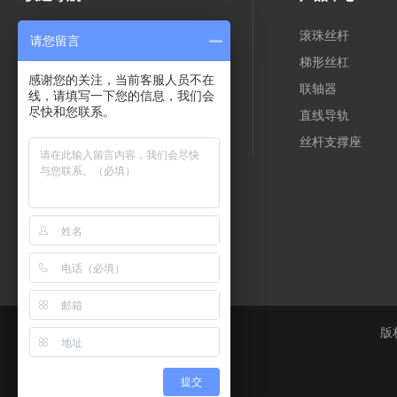
网站首页
产品中心
滚珠丝杆
请您留言
关于我们
荣誉资质
梯形丝杠
感谢您的关注，当前客服人员不在
公司相册
客户留言
联轴器
线，请填写一下您的信息，我们会
尽快和您联系。
联系方式
网站地图
直线导轨
XML
丝杆支撑座
版
提交