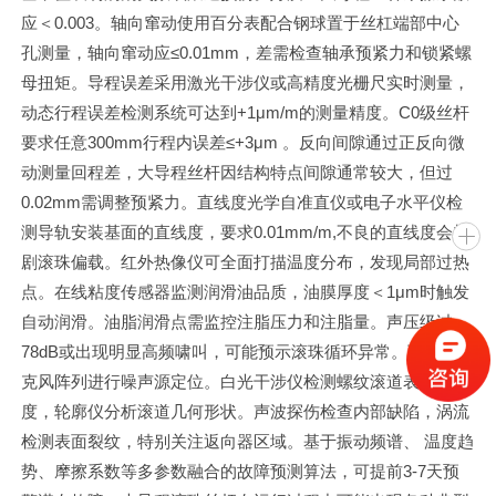
应＜0.003。轴向窜动使用百分表配合钢球置于丝杠端部中心
孔测量，轴向窜动应≤0.01mm，差需检查轴承预紧力和锁紧螺
母扭矩。导程误差采用激光干涉仪或高精度光栅尺实时测量，
动态行程误差检测系统可达到+1μm/m的测量精度。C0级丝杆
要求任意300mm行程内误差≤+3μm 。反向间隙通过正反向微
动测量回程差，大导程丝杆因结构特点间隙通常较大，但过
0.02mm需调整预紧力。直线度光学自准直仪或电子水平仪检
测导轨安装基面的直线度，要求0.01mm/m,不良的直线度会加
剧滚珠偏载。红外热像仪可全面打描温度分布，发现局部过热
点。在线粘度传感器监测润滑油品质，油膜厚度＜1μm时触发
自动润滑。油脂润滑点需监控注脂压力和注脂量。声压级过
78dB或出现明显高频啸叫，可能预示滚珠循环异常。可采用麦
克风阵列进行噪声源定位。白光干涉仪检测螺纹滚道表面粗糙
度，轮廓仪分析滚道几何形状。声波探伤检查内部缺陷，涡流
检测表面裂纹，特别关注返向器区域。基于振动频谱、 温度趋
势、摩擦系数等多参数融合的故障预测算法，可提前3-7天预