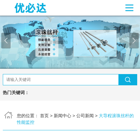
网站首页
关于我们
产品中心
滚珠丝杆
梯形丝杠
联轴器
直线导轨
丝杆支撑座
新闻中心
常见问题
热门关键词：
联系我们
您的位置：
首页
>
新闻中心
>
公司新闻
>
大导程滚珠丝杆的
客户留言
性能监控