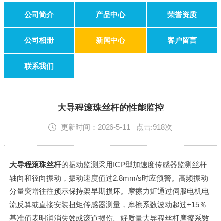
公司简介
产品中心
荣誉资质
公司相册
新闻中心
客户留言
联系我们
大导程滚珠丝杆的性能监控
更新时间：2026-5-11 点击:918次
大导程滚珠丝杆
的振动监测采用ICP型加速度传感器监测丝杆
轴向和径向振动，振动速度值过2.8mm/s时应预警。高频振动
分量突增往往预示保持架早期损坏。摩擦力矩通过伺服电机电
流反算或直接安装扭矩传感器测量，摩擦系数波动超过+15％
基准值表明润消失效或滚道损伤。好质量大导程丝杆摩擦系数