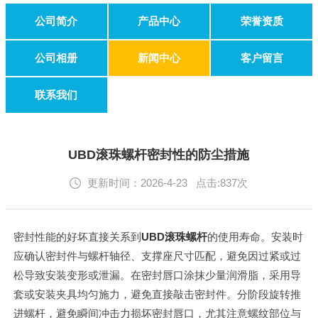
公司简介
产品中心
荣誉资质
公司相册
新闻中心
客户留言
联系我们
UBD滚珠螺杆密封性的防尘措施
更新时间：2026-4-23 点击:837次
密封性能的好坏直接关系到
UBD滚珠螺杆
的使用寿命。安装时
应确认密封件与螺杆轴径、支撑座尺寸匹配，避免因过紧或过
松导致安装变形或泄漏。在密封唇口涂抹少量润滑脂，采用导
套或安装夹具均匀施力，避免直接敲击密封件。分阶段旋转推
进螺杆，避免瞬间冲击力损坏密封唇口，尤其注意螺纹部位与